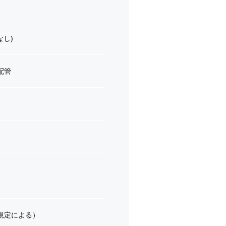
なし)
配管
規定による）