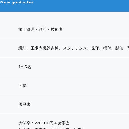
New graduates
施工管理・設計・技術者
設計、工場内機器点検、メンテナンス、保守、据付、製缶、
1〜5名
面接
履歴書
大学卒：220,000円＋諸手当